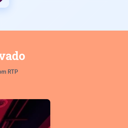
evado
com RTP