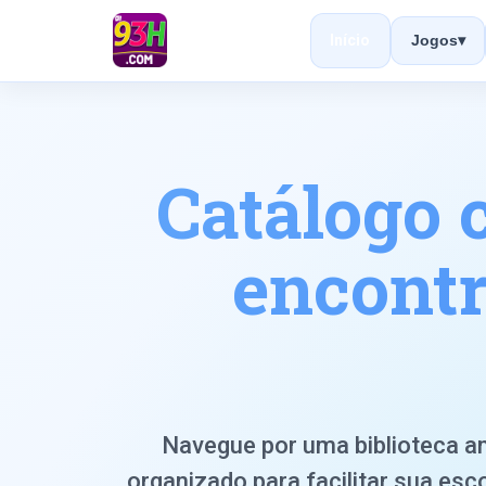
Início
Jogos
▾
Catálogo 
encontr
Navegue por uma biblioteca 
organizado para facilitar sua es