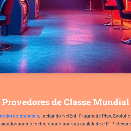
Provedores de Classe Mundial
vedores mundiais
, incluindo NetEnt, Pragmatic Play, Evolut
uidadosamente selecionado por sua qualidade e RTP elevad