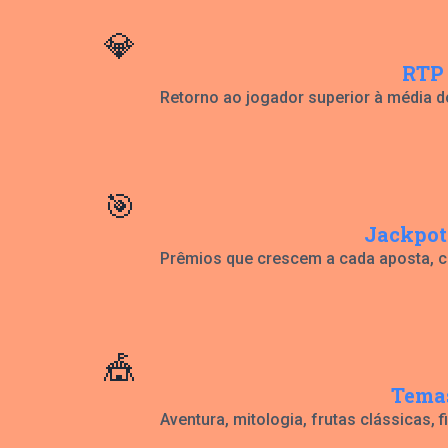
💎
RTP 
Retorno ao jogador superior à média 
🎯
Jackpot
Prêmios que crescem a cada aposta, c
🎪
Tema
Aventura, mitologia, frutas clássicas, 