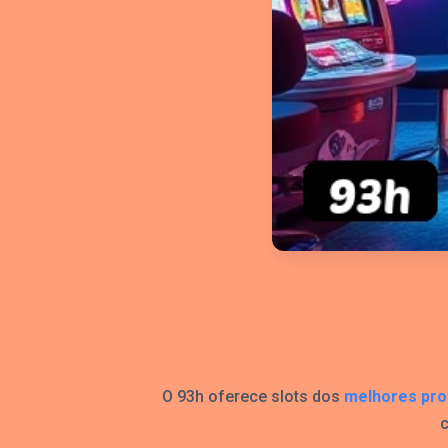
O 93h oferece slots dos
melhores pro
c