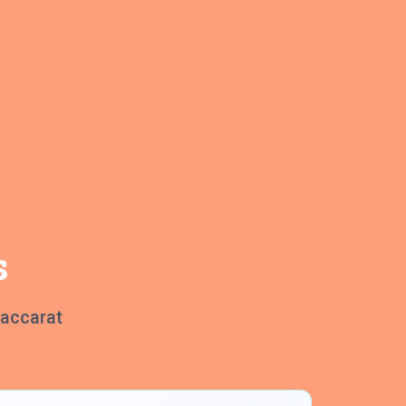
s
baccarat