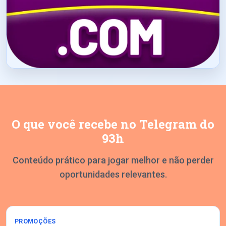
O que você recebe no Telegram do
93h
Conteúdo prático para jogar melhor e não perder
oportunidades relevantes.
PROMOÇÕES