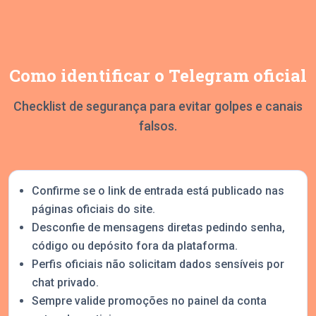
Como identificar o Telegram oficial
Checklist de segurança para evitar golpes e canais
falsos.
Confirme se o link de entrada está publicado nas
páginas oficiais do site.
Desconfie de mensagens diretas pedindo senha,
código ou depósito fora da plataforma.
Perfis oficiais não solicitam dados sensíveis por
chat privado.
Sempre valide promoções no painel da conta