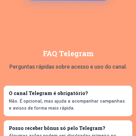
FAQ Telegram
Perguntas rápidas sobre acesso e uso do canal.
O canal Telegram é obrigatório?
Não. É opcional, mas ajuda a acompanhar campanhas
e avisos de forma mais rápida.
Posso receber bônus só pelo Telegram?
Algumas ações podem ser divulgadas primeiro no