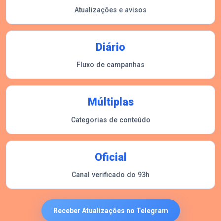
Atualizações e avisos
Diário
Fluxo de campanhas
Múltiplas
Categorias de conteúdo
Oficial
Canal verificado do 93h
Receber Atualizações no Telegram