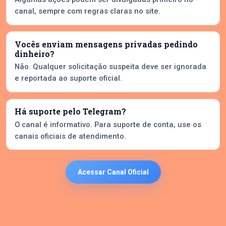
canal, sempre com regras claras no site.
Vocês enviam mensagens privadas pedindo
dinheiro?
Não. Qualquer solicitação suspeita deve ser ignorada
e reportada ao suporte oficial.
Há suporte pelo Telegram?
O canal é informativo. Para suporte de conta, use os
canais oficiais de atendimento.
Acessar Canal Oficial