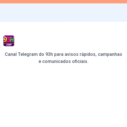
Canal Telegram do 93h para avisos rápidos, campanhas
e comunicados oficiais.
Telegram
Conteúdo do canal
Segurança
FAQ