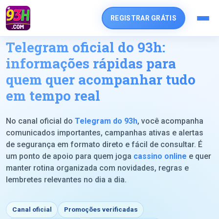
REGISTRAR GRÁTIS
Telegram oficial do 93h:
informações rápidas para
quem quer acompanhar tudo
em tempo real
No canal oficial do
Telegram do 93h
, você acompanha
comunicados importantes, campanhas ativas e alertas
de segurança em formato direto e fácil de consultar. É
um ponto de apoio para quem joga
cassino online
e quer
manter rotina organizada com novidades, regras e
lembretes relevantes no dia a dia.
Canal oficial
Promoções verificadas