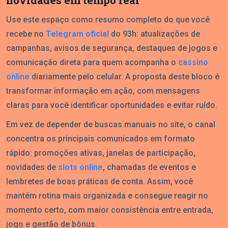
novidades em tempo real
Use este espaço como resumo completo do que você
recebe no
Telegram oficial
do 93h: atualizações de
campanhas, avisos de segurança, destaques de jogos e
comunicação direta para quem acompanha o
cassino
online
diariamente pelo celular. A proposta deste bloco é
transformar informação em ação, com mensagens
claras para você identificar oportunidades e evitar ruído.
Em vez de depender de buscas manuais no site, o canal
concentra os principais comunicados em formato
rápido: promoções ativas, janelas de participação,
novidades de
slots online
, chamadas de eventos e
lembretes de boas práticas de conta. Assim, você
mantém rotina mais organizada e consegue reagir no
momento certo, com maior consistência entre entrada,
jogo e gestão de bônus.