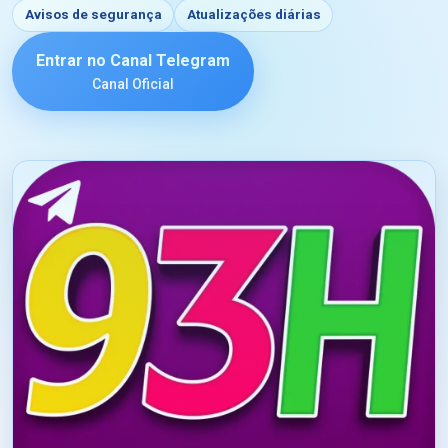
Avisos de segurança
Atualizações diárias
Entrar no Canal Telegram
Canal Oficial