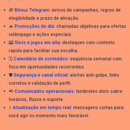
🎁
Bônus Telegram:
avisos de campanhas, regras de
elegibilidade e prazo de ativação.
🔥
Promoções do dia:
chamadas objetivas para ofertas
relâmpago e ações especiais.
🎰
Slots e jogos em alta:
destaques com contexto
rápido para facilitar sua escolha.
🗓️
Calendário de conteúdos:
sequência semanal com
foco em oportunidades recorrentes.
🛡️
Segurança e canal oficial:
alertas anti-golpe, links
corretos e validação de perfil.
📢
Comunicados operacionais:
lembretes úteis sobre
horários, fluxos e suporte.
⚡
Atualização em tempo real:
mensagens curtas para
você agir no momento mais favorável.