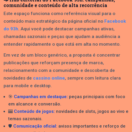
comunidade e conteúdo de alta recorrência
Este espaço funciona como referência visual para o
conteúdo mais estratégico da página oficial no
Facebook
do 93h
. Aqui você pode destacar campanhas ativas,
chamadas sazonais e peças que ajudam a audiência a
entender rapidamente o que está em alta no momento.
Em vez de um bloco genérico, a proposta é concentrar
publicações que reforçam presença de marca,
relacionamento com a comunidade e descoberta de
novidades de
cassino online
, sempre com leitura clara
para mobile e desktop.
🎯
Campanhas em destaque:
peças principais com foco
em alcance e conversão.
🎰
Conteúdo de jogos:
novidades de slots, jogos ao vivo e
temas sazonais.
🛡️
Comunicação oficial:
avisos importantes e reforço de