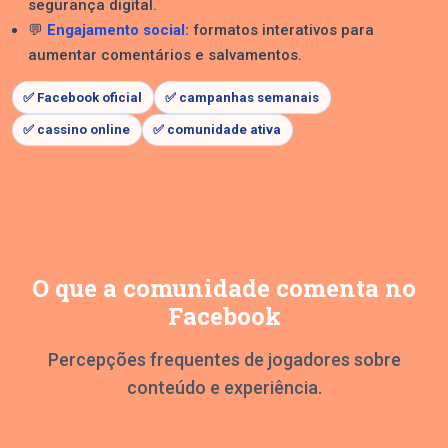
segurança digital.
💬
Engajamento social:
formatos interativos para
aumentar comentários e salvamentos.
✅ Facebook oficial
✅ campanhas semanais
✅ cassino online
✅ comunidade ativa
O que a comunidade comenta no
Facebook
Percepções frequentes de jogadores sobre
conteúdo e experiência.