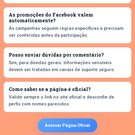
As promoções do Facebook valem
automaticamente?
As campanhas seguem regras específicas e precisam
ser conferidas antes da participação.
Posso enviar dúvidas por comentário?
Sim, para dúvidas gerais. Informações sensíveis
devem ser tratadas em canais de suporte seguro.
Como saber se a página é oficial?
Valide sempre o link no site oficial e desconfie de
perfis com nomes parecidos.
Acessar Página Oficial