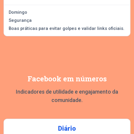
Domingo
Segurança
Boas práticas para evitar golpes e validar links oficiais.
Facebook em números
Indicadores de utilidade e engajamento da
comunidade.
Diário