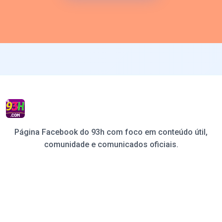
Página Facebook do 93h com foco em conteúdo útil,
comunidade e comunicados oficiais.
Facebook
Linha editorial