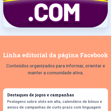
Linha editorial da página Facebook
Conteúdos organizados para informar, orientar e
manter a comunidade ativa.
Destaques de jogos e campanhas
Postagens sobre slots em alta, calendário de bônus e
avisos de campanhas de curto prazo com linguagem