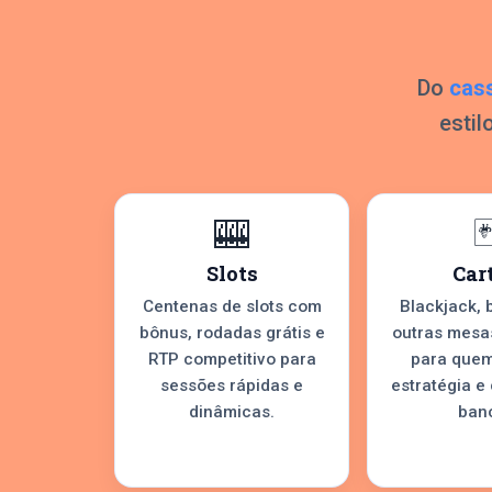
Do
cass
estil
🎰

Slots
Car
Centenas de slots com
Blackjack, 
bônus, rodadas grátis e
outras mesa
RTP competitivo para
para quem
sessões rápidas e
estratégia e
dinâmicas.
ban
Ver Slots →
Ver Ca