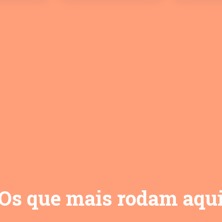
Os que mais rodam aqu