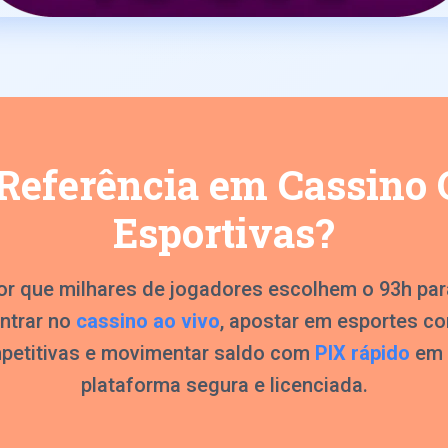
 Referência em Cassino 
Esportivas?
or que milhares de jogadores escolhem o 93h par
entrar no
cassino ao vivo
, apostar em esportes c
petitivas e movimentar saldo com
PIX rápido
em 
plataforma segura e licenciada.