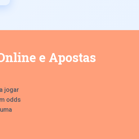
Online e Apostas
a jogar
om odds
uma