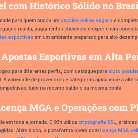
l com Histórico Sólido no Brasi
ilidade para quem busca um
cassino online seguro
e completo
egação rápida, pagamentos eficientes e experiência consist
tas esportivas
em um ambiente preparado para alto desempe
e Apostas Esportivas em Alta P
ogos para diferentes perfis, com destaque para
slots popula
 A variedade de provedores e categorias ajuda você a altern
competitivas, tudo no mesmo saldo e na mesma conta.
icença MGA e Operações com P
e em toda a jornada. O 93h utiliza
criptografia SSL
, prática
egidas. Além disso, a plataforma opera com
licença MGA vál