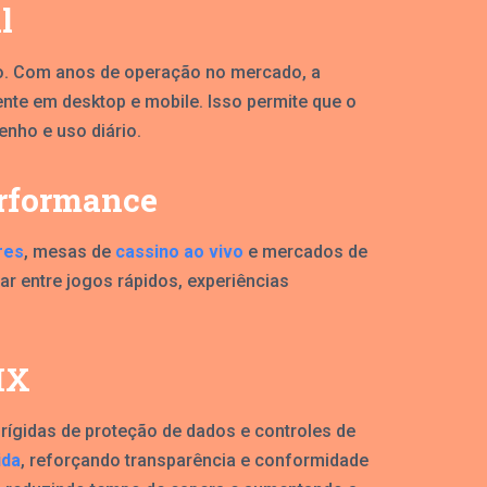
l
. Com anos de operação no mercado, a
ente em desktop e mobile. Isso permite que o
nho e uso diário.
erformance
res
, mesas de
cassino ao vivo
e mercados de
ar entre jogos rápidos, experiências
IX
s rígidas de proteção de dados e controles de
ida
, reforçando transparência e conformidade