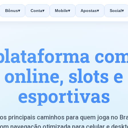
Bônus
▾
Conta
▾
Mobile
▾
Apostas
▾
Social
▾
plataforma co
 online, slots e
esportivas
os principais caminhos para quem joga no Bra
com navegação otimizada para celular e desk