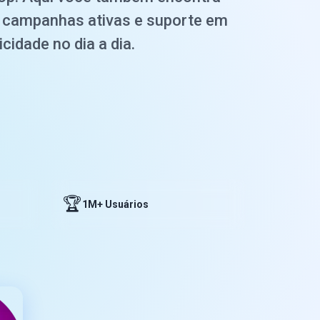
, campanhas ativas e suporte em
idade no dia a dia.
🏆
1M+ Usuários