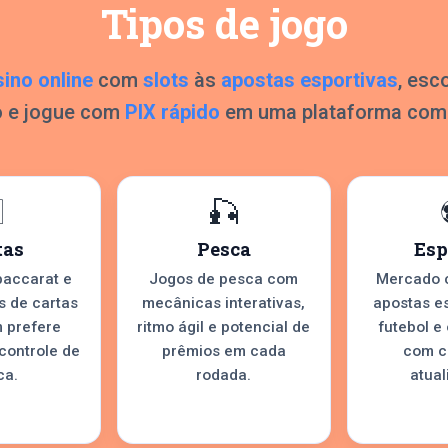
Tipos de jogo
ino online
com
slots
às
apostas esportivas
, esc
o e jogue com
PIX rápido
em uma plataforma comp

🎣
tas
Pesca
Esp
baccarat e
Jogos de pesca com
Mercado 
s de cartas
mecânicas interativas,
apostas e
 prefere
ritmo ágil e potencial de
futebol e 
 controle de
prêmios em cada
com c
ca.
rodada.
atual
rtas →
Ver Pesca →
Ver Es