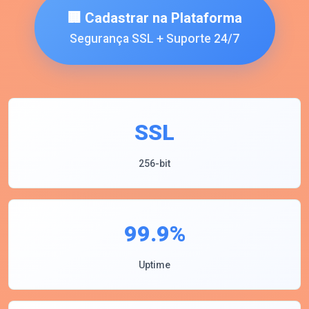
🏢 Cadastrar na Plataforma
Segurança SSL + Suporte 24/7
SSL
256-bit
99.9%
Uptime