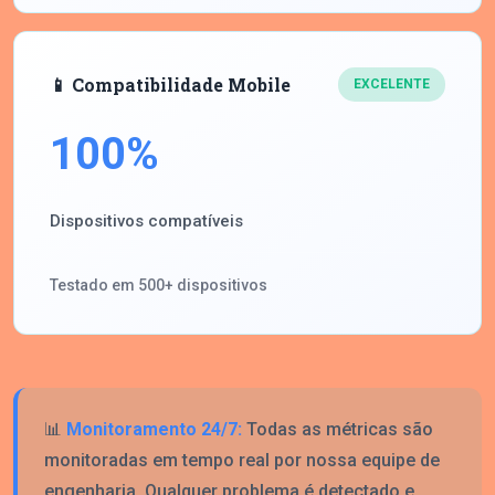
📱 Compatibilidade Mobile
EXCELENTE
100%
Dispositivos compatíveis
Testado em 500+ dispositivos
📊
Monitoramento 24/7:
Todas as métricas são
monitoradas em tempo real por nossa equipe de
engenharia. Qualquer problema é detectado e