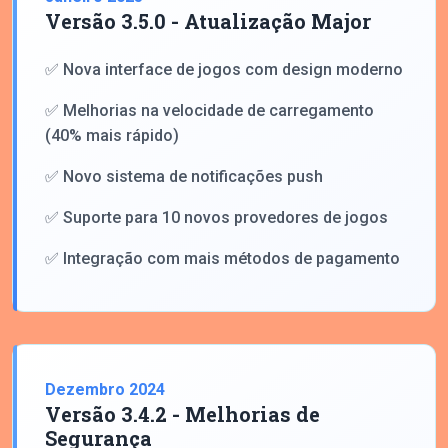
Versão 3.5.0 - Atualização Major
✅ Nova interface de jogos com design moderno
✅ Melhorias na velocidade de carregamento
(40% mais rápido)
✅ Novo sistema de notificações push
✅ Suporte para 10 novos provedores de jogos
✅ Integração com mais métodos de pagamento
Dezembro 2024
Versão 3.4.2 - Melhorias de
Segurança