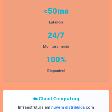
<50ms
Latência
24/7
Monitoramento
100%
Disponível
☁️ Cloud Computing
Infraestrutura em
nuvem distribuída
com