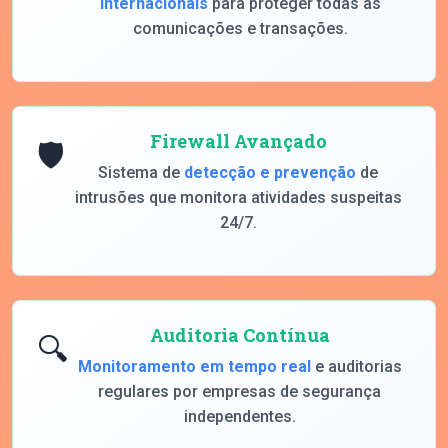
internacionais
para proteger todas as
comunicações e transações.
Firewall Avançado
🛡️
Sistema de
detecção e prevenção
de
intrusões que monitora atividades suspeitas
24/7.
Auditoria Contínua
🔍
Monitoramento em tempo real
e auditorias
regulares por empresas de segurança
independentes.