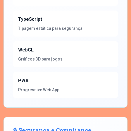
TypeScript
Tipagem estática para segurança
WebGL
Gráficos 3D para jogos
PWA
Progressive Web App
🔒 Segurança e Compliance