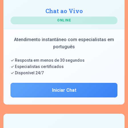
Chat ao Vivo
ONLINE
Atendimento instantâneo com especialistas em
português
✓ Resposta em menos de 30 segundos
✓ Especialistas certificados
✓ Disponível 24/7
Iniciar Chat