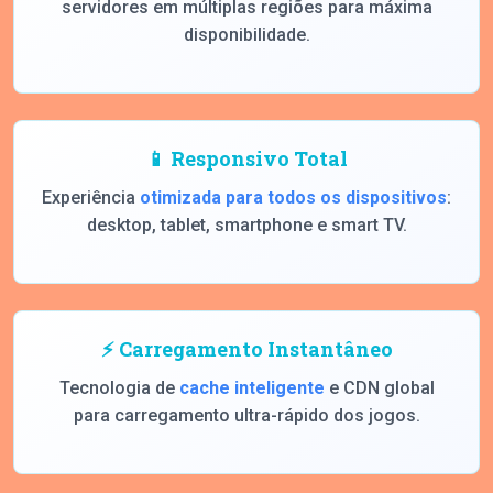
servidores em múltiplas regiões para máxima
disponibilidade.
📱 Responsivo Total
Experiência
otimizada para todos os dispositivos
:
desktop, tablet, smartphone e smart TV.
⚡ Carregamento Instantâneo
Tecnologia de
cache inteligente
e CDN global
para carregamento ultra-rápido dos jogos.